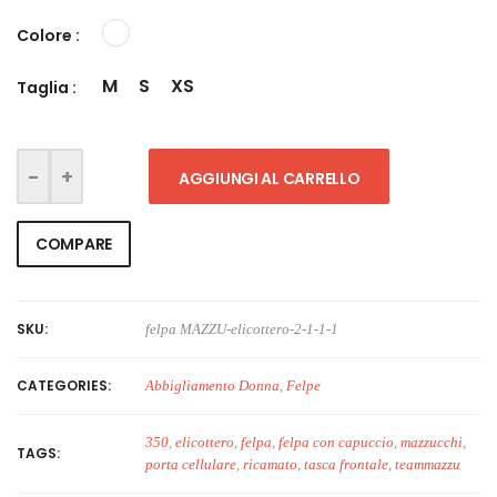
Colore :
M
S
XS
Taglia :
AGGIUNGI AL CARRELLO
COMPARE
SKU:
felpa MAZZU-elicottero-2-1-1-1
CATEGORIES:
Abbigliamento Donna
,
Felpe
350
,
elicottero
,
felpa
,
felpa con capuccio
,
mazzucchi
,
TAGS:
porta cellulare
,
ricamato
,
tasca frontale
,
teammazzu